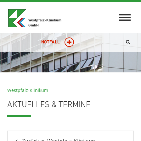
Toggle
Westpfalz-Klinikum
navigat
GmbH
NOTFALL
Westpfalz-Klinikum
AKTUELLES & TERMINE