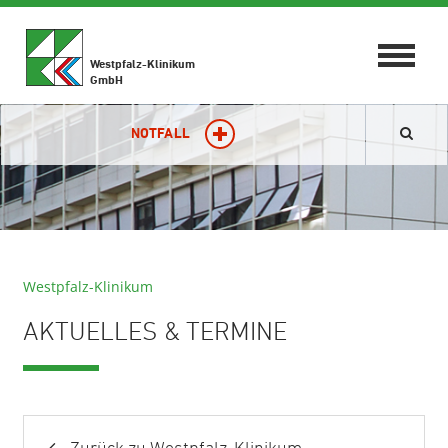
Toggle
Westpfalz-Klinikum
navigat
GmbH
NOTFALL
Westpfalz-Klinikum
AKTUELLES & TERMINE