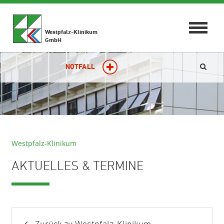
Toggle
Westpfalz-Klinikum
navigat
GmbH
NOTFALL
Westpfalz-Klinikum
AKTUELLES & TERMINE