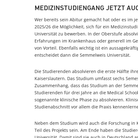
MEDIZINSTUDIENGANG JETZT AU
Wer bereits sein Abitur gemacht hat oder es im je
2025/26 die Möglichkeit, sich für ein Medizinstu
Universität zu bewerben. In der Oberstufe absolvi
Erfahrungen im Krankenhaus oder generell im Ge
von Vorteil. Ebenfalls wichtig ist ein aussagekrä
entscheidet dann die Semmelweis Universität.
Die Studierenden absolvieren die erste Hälfte ih
Kaiserslautern. Das Studium umfasst sechs Semeste
Zusammenhang, dass das Studium an der Semmelw
Studierenden für drei Jahre an die Medical Schoo
sogenannte klinische Phase zu absolvieren. Klini
Studienabschnitt vor allem die Praxis kennenlern
Neben dem Studium wird auch die Forschung in Ko
Teil des Projekts sein. Am Ende haben die Stud
Universität. Damit sind sie auch in Deutschland 