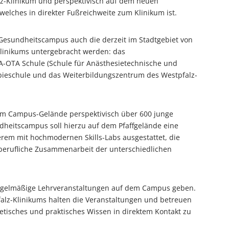
lz-Klinikum und perspektivisch auf dem neuen
elches in direkter Fußreichweite zum Klinikum ist.
Gesundheitscampus auch die derzeit im Stadtgebiet von
Klinikums untergebracht werden: das
A-OTA Schule (Schule für Anästhesietechnische und
apieschule und das Weiterbildungszentrum des Westpfalz-
m Campus-Gelände perspektivisch über 600 junge
heitscampus soll hierzu auf dem Pfaffgelände eine
erem mit hochmodernen Skills-Labs ausgestattet, die
 berufliche Zusammenarbeit der unterschiedlichen
 regelmäßige Lehrveranstaltungen auf dem Campus geben.
alz-Klinikums halten die Veranstaltungen und betreuen
etisches und praktisches Wissen in direktem Kontakt zu