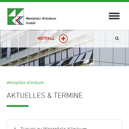
Toggle
Westpfalz-Klinikum
navigat
GmbH
NOTFALL
Westpfalz-Klinikum
AKTUELLES & TERMINE