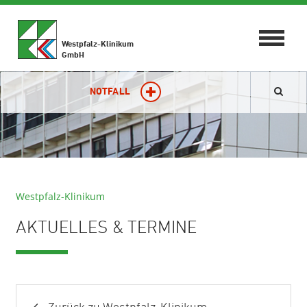
Toggle
Westpfalz-Klinikum
navigat
GmbH
NOTFALL
Westpfalz-Klinikum
AKTUELLES & TERMINE