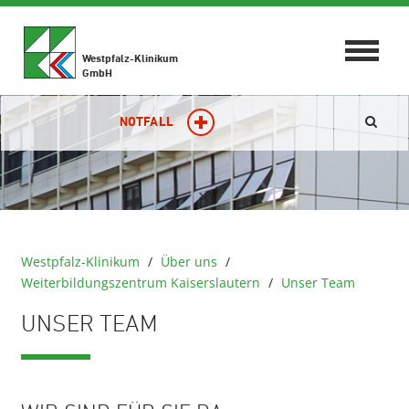
Toggle
Westpfalz-Klinikum
navigat
GmbH
NOTFALL
Westpfalz-Klinikum
/
Über uns
/
Weiterbildungszentrum Kaiserslautern
/
Unser Team
UNSER TEAM