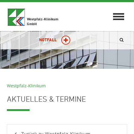
Toggle
Westpfalz-Klinikum
navigat
GmbH
NOTFALL
Westpfalz-Klinikum
AKTUELLES & TERMINE