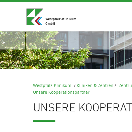
Westpfalz-Klinikum
GmbH
Westpfalz-Klinikum
/
Kliniken & Zentren
/
Zentr
Unsere Kooperationspartner
UNSERE KOOPERA