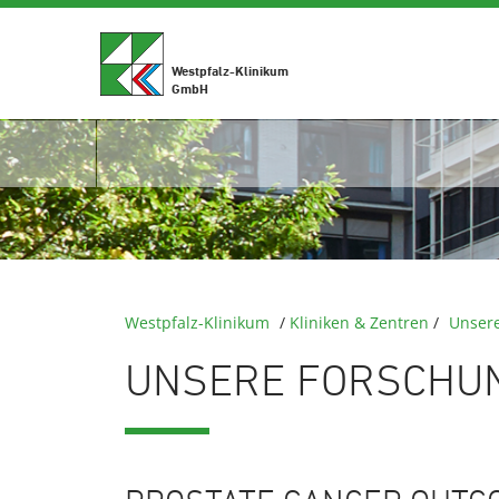
Westpfalz-Klinikum
GmbH
Westpfalz-Klinikum
/
Kliniken & Zentren
/
Unser
UNSERE FORSCHU