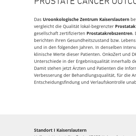
PROSTATE CANCER OUTCO
Das
Uroonkologische Zentrum Kaiserslautern
bet
vergleicht die Qualität lokal-begrenzter
Prostatak
gesellschaft zertifizierten
Prostata­krebszentren
.
berichten ihren Gesundheits­zustand bzw. Lebens­
und in den folgenden Jahren. In denselben Interv
klinische Werte dieser Patienten. OnkoZert und 
Unterschiede in der Ergebnis­qualität innerhalb 
Damit stehen jetzt Ärzten und Patienten die Info
Verbesserung der Behandlungs­qualität, für die 
Entscheidungs­findung und Verlaufs­kontrolle una
Standort I Kaiserslautern