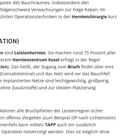
Organen des Bauchraumes, insbesondere den
 folgenschwere Verwachsungen zur Folge haben. Im
führten Operationstechniken in der
Hernienchirurgie
kurz
ATION)
en
sind
Leistenhernien
. Sie machen rund 75 Prozent aller
nserem
Hernienzentrum Kusel
erfolgt in der Regel
tion
). Das heißt, der Zugang zum
Bruch
findet über eine
 (transabdominal) und das Netz wird vor das Bauchfell
e implantierten Netze sind leichtgewichtig, großporig,
 ohne Zusatzstoffe) und zur idealen Platzierung
önnen alle Bruchpforten der Leistenregion sicher
ein offenes Vorgehen (zum Beispiel OP nach Lichtenstein)
enenfalls kann mittels
TAPP
auch ein zusätzlich
r Operation mitversorgt werden. Dies ist möglich ohne