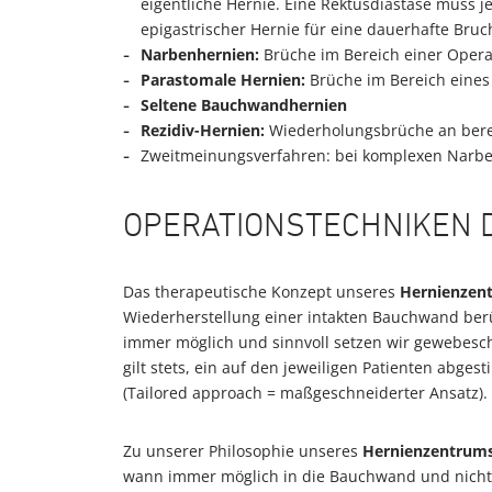
eigentliche Hernie. Eine Rektusdiastase muss j
epigastrischer Hernie für eine dauerhafte Bru
Narbenhernien:
Brüche im Bereich einer Oper
Parastomale Hernien:
Brüche im Bereich eine
Seltene Bauchwandhernien
Rezidiv-Hernien:
Wiederholungsbrüche an bereit
Zweitmeinungsverfahren: bei komplexen Narbe
OPERATIONSTECHNIKEN 
Das therapeutische Konzept unseres
Hernienzen
Wiederherstellung einer intakten Bauchwand berüc
immer möglich und sinnvoll setzen wir gewebesc
gilt stets, ein auf den jeweiligen Patienten abge
(Tailored approach = maßgeschneiderter Ansatz).
Zu unserer Philosophie unseres
Hernienzentrum
wann immer möglich in die Bauchwand und nicht i