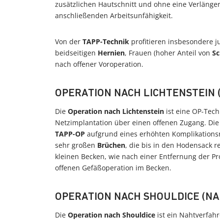
zusätzlichen Hautschnitt und ohne eine Verlänge
anschließenden Arbeitsunfähigkeit.
Von der
TAPP-Technik
profitieren insbesondere j
beidseitigen
Hernien
, Frauen (hoher Anteil von
Sc
nach offener Voroperation.
OPERATION NACH LICHTENSTEIN
Die
Operation nach Lichtenstein
ist eine OP-Tec
Netzimplantation über einen offenen Zugang. Di
TAPP-OP
aufgrund eines erhöhten Komplikationsrisi
sehr großen
Brüchen
, die bis in den Hodensack r
kleinen Becken, wie nach einer Entfernung der Pr
offenen Gefäßoperation im Becken.
OPERATION NACH SHOULDICE (N
Die
Operation nach Shouldice
ist ein Nahtverfah