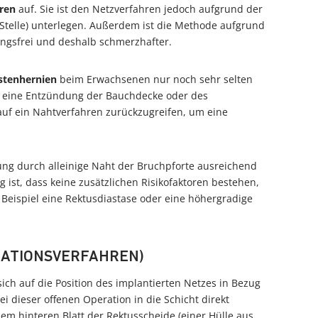
ren
auf. Sie ist den Netzverfahren jedoch aufgrund der
 Stelle) unterlegen. Außerdem ist die Methode aufgrund
ngsfrei und deshalb schmerzhafter.
stenhernien
beim Erwachsenen nur noch sehr selten
eine Entzündung der Bauchdecke oder des
 auf ein Nahtverfahren zurückzugreifen, um eine
ng durch alleinige Naht der Bruchpforte ausreichend
 ist, dass keine zusätzlichen Risikofaktoren bestehen,
eispiel eine Rektusdiastase oder eine höhergradige
RATIONSVERFAHREN)
ich auf die Position des implantierten Netzes in Bezug
i dieser offenen Operation in die Schicht direkt
m hinteren Blatt der Rektusscheide (einer Hülle aus