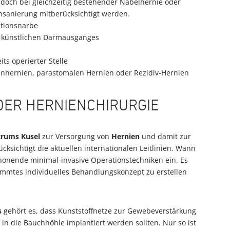
edoch bei gleichzeitig bestehender Nabelhernie oder
chsanierung mitberücksichtigt werden.
ationsnarbe
s künstlichen Darmausganges
s operierter Stelle
nhernien, parastomalen Hernien oder Rezidiv-Hernien
DER HERNIENCHIRURGIE
trums Kusel
zur Versorgung von
Hernien
und damit zur
ksichtigt die aktuellen internationalen Leitlinien. Wann
honende minimal-invasive Operationstechniken ein. Es
stimmtes individuelles Behandlungskonzept zu erstellen
s
gehört es, dass Kunststoffnetze zur Gewebeverstärkung
n die Bauchhöhle implantiert werden sollten. Nur so ist