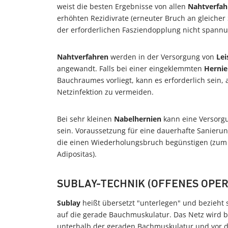
weist die besten Ergebnisse von allen
Nahtverfah
erhöhten Rezidivrate (erneuter Bruch an gleicher
der erforderlichen Fasziendopplung nicht spannu
Nahtverfahren
werden in der Versorgung von
Lei
angewandt. Falls bei einer eingeklemmten
Hernie
Bauchraumes vorliegt, kann es erforderlich sein,
Netzinfektion zu vermeiden.
Bei sehr kleinen
Nabelhernien
kann eine Versorgu
sein. Voraussetzung für eine dauerhafte Sanierung
die einen Wiederholungsbruch begünstigen (zum B
Adipositas).
SUBLAY-TECHNIK (OFFENES OPE
Sublay
heißt übersetzt "unterlegen" und bezieht s
auf die gerade Bauchmuskulatur. Das Netz wird be
unterhalb der geraden Bachmuskulatur und vor de