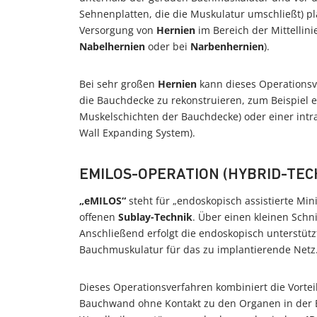
Sehnenplatten, die die Muskulatur umschließt) plat
Versorgung von
Hernien
im Bereich der Mittellin
Nabelhernien
oder bei
Narbenhernien
).
Bei sehr großen
Hernien
kann dieses Operationsv
die Bauchdecke zu rekonstruieren, zum Beispiel 
Muskelschichten der Bauchdecke) oder einer i
Wall Expanding System).
EMILOS-OPERATION (HYBRID-TEC
„eMILOS“
steht für „endoskopisch assistierte Min
offenen
Sublay-Technik
. Über einen kleinen Schn
Anschließend erfolgt die endoskopisch unterstüt
Bauchmuskulatur für das zu implantierende Netz
Dieses Operationsverfahren kombiniert die Vortei
Bauchwand ohne Kontakt zu den Organen in der B