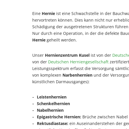
Eine
Hernie
ist eine Schwachstelle in der Bauch
hervortreten können. Dies kann nicht nur erhebl
Schädigung der ausgetretenen Strukturen führen
Nur durch eine Operation, in der die defekte Bau
Hernie
geheilt werden.
Unser
Hernienzentrum Kusel
ist von der
Deutsche
von der
Deutschen Herniengesellschaft
zertifizie
Leistungsspektrum erfasst die Versorgung sämtli
von komplexen
Narbenhernien
und der Versorgu
künstlichen Darmausganges):
Leistenhernien
Schenkelhernien
Nabelhernien
Epigastrische Hernien:
Brüche zwischen Nabel 
Rektusdiastase:
ein Auseinanderstehen der ger