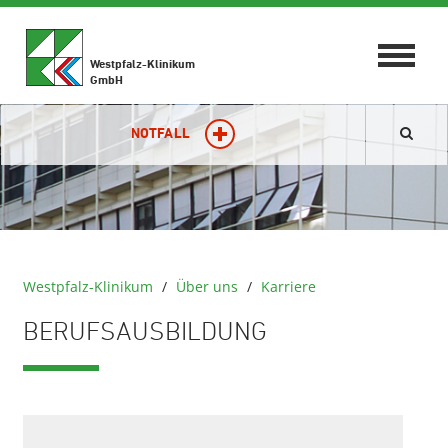
Toggle
Westpfalz-Klinikum
navigat
GmbH
NOTFALL
Westpfalz-Klinikum
/
Über uns
/
Karriere
BERUFSAUSBILDUNG