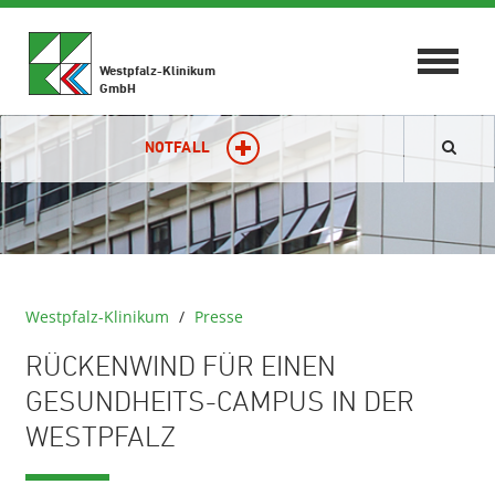
Toggle
Westpfalz-Klinikum
navigat
GmbH
NOTFALL
Westpfalz-Klinikum
/
Presse
RÜCKENWIND FÜR EINEN
GESUNDHEITS-CAMPUS IN DER
WESTPFALZ