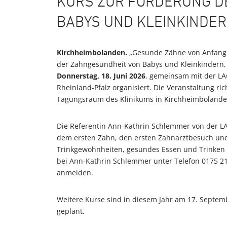
KURS ZUR FÖRDERUNG D
BABYS UND KLEINKINDE
Kirchheimbolanden.
„Gesunde Zähne von Anfang 
der Zahngesundheit von Babys und Kleinkindern,
Donnerstag, 18. Juni 2026
, gemeinsam mit der L
Rheinland-Pfalz organisiert. Die Veranstaltung ric
Tagungsraum des Klinikums in Kirchheimbolanden
Die Referentin Ann-Kathrin Schlemmer von der L
dem ersten Zahn, den ersten Zahnarztbesuch und
Trinkgewohnheiten, gesundes Essen und Trinken s
bei Ann-Kathrin Schlemmer unter Telefon 0175 2
anmelden.
Weitere Kurse sind in diesem Jahr am 17. Septe
geplant.