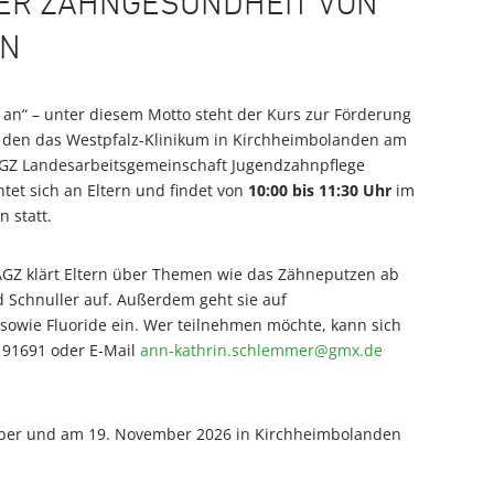
ER ZAHNGESUNDHEIT VON
RN
an“ – unter diesem Motto steht der Kurs zur Förderung
 den das Westpfalz-Klinikum in Kirchheimbolanden am
AGZ Landesarbeitsgemeinschaft Jugendzahnpflege
htet sich an Eltern und findet von
10:00 bis 11:30 Uhr
im
 statt.
AGZ klärt Eltern über Themen wie das Zähneputzen ab
 Schnuller auf. Außerdem geht sie auf
owie Fluoride ein. Wer teilnehmen möchte, kann sich
191691 oder E-Mail
ann-kathrin.schlemmer
@
gmx
.
de
mber und am 19. November 2026 in Kirchheimbolanden