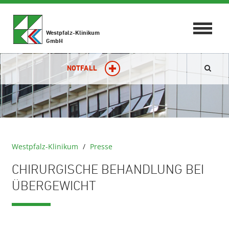
Toggle
Westpfalz-Klinikum
navigat
GmbH
NOTFALL
Westpfalz-Klinikum
/
Presse
CHIRURGISCHE BEHANDLUNG BEI
ÜBERGEWICHT