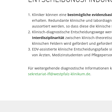
ENTSCHEIDUNGSFINDUN
Kliniker können eine
bestmögliche evidenzbasi
erhalten. Redundante klinische und labordiag
aussortiert werden, so dass diese die klinisch
Klinisch-diagnostische Entscheidungswege we
Interdisziplinarität
zwischen klinisch-theoreti
klinischen Feldern wird gefördert und gefordert
EDV-assistierte klinische Entscheidungspfade s
von Ärzten, Medizinstudenten und Pflegeperson
Für weitergehende diagnostische Informationen kon
sekretariat-ifl
@
westpfalz-klinikum
.
de
.