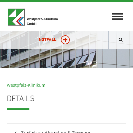
Toggle
Westpfalz-Klinikum
navigat
GmbH
NOTFALL
Westpfalz-Klinikum
DETAILS