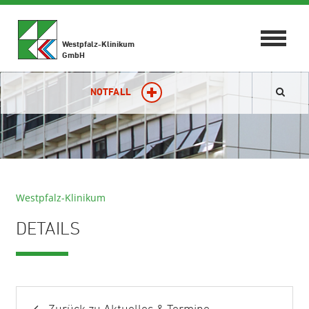
Toggle
Westpfalz-Klinikum
navigat
GmbH
NOTFALL
Westpfalz-Klinikum
DETAILS