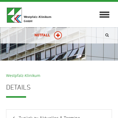
Toggle
Westpfalz-Klinikum
navigat
GmbH
NOTFALL
Westpfalz-Klinikum
DETAILS