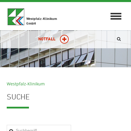
Toggle
Westpfalz-Klinikum
navigat
GmbH
NOTFALL
Westpfalz-Klinikum
SUCHE