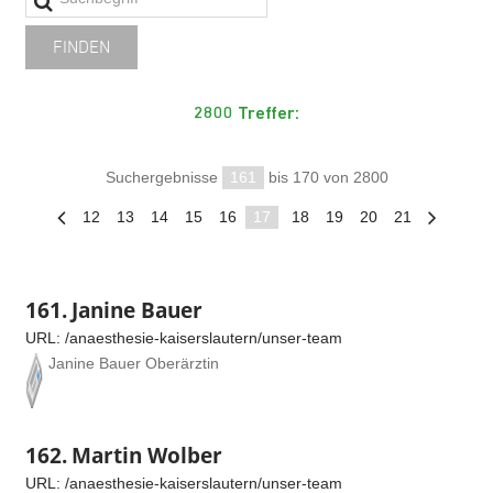
2800 Treffer:
Suchergebnisse
161
bis 170 von 2800
12
13
14
15
16
17
18
19
20
21
161.
Janine Bauer
URL:
/anaesthesie-kaiserslautern/unser-team
Janine Bauer Oberärztin
162.
Martin Wolber
URL:
/anaesthesie-kaiserslautern/unser-team